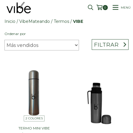
MENÚ
0
Inicio
/
VibeMateando
/
Termos
/
VIBE
Ordenar por
FILTRAR
2 COLORES
TERMO MINI VIBE