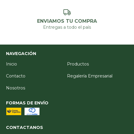
ENVIAMOS TU COMPRA
Entregas a todo el país
NAVEGACIÓN
Inicio
Productos
Contacto
Regalería Empresarial
Nosotros
FORMAS DE ENVÍO
CONTACTANOS