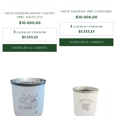
MATE MADERA VIBE CORDOBA
MATE MADERA AMOR Y MATES
$10.000,00
VIBE- MATECITO
$10.000,00
3
cuotas sin interés de
$3.333,33
3
cuotas sin interés de
$3.333,33