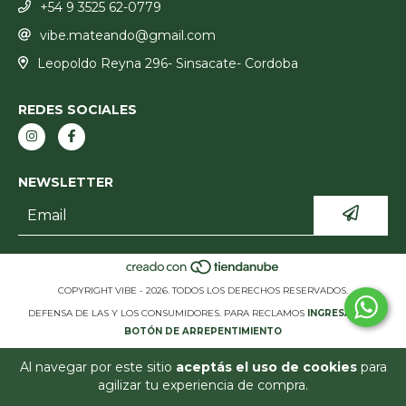
+54 9 3525 62-0779
vibe.mateando@gmail.com
Leopoldo Reyna 296- Sinsacate- Cordoba
REDES SOCIALES
NEWSLETTER
COPYRIGHT VIBE - 2026. TODOS LOS DERECHOS RESERVADOS.
DEFENSA DE LAS Y LOS CONSUMIDORES. PARA RECLAMOS
INGRESÁ ACÁ.
BOTÓN DE ARREPENTIMIENTO
Al navegar por este sitio
aceptás el uso de cookies
para
agilizar tu experiencia de compra.