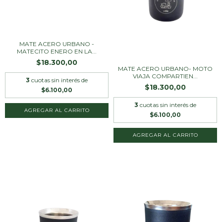
MATE ACERO URBANO -
MATECITO ENERO EN LA...
$18.300,00
MATE ACERO URBANO- MOTO
VIAJA COMPARTIEN...
3
cuotas sin interés de
$18.300,00
$6.100,00
3
cuotas sin interés de
$6.100,00