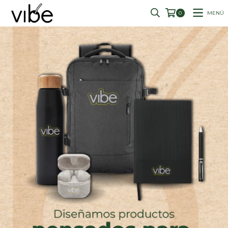
MENÚ
0