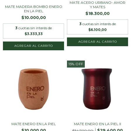
MATE ACERO URBANO- AMOR
MATE MADERA BOMBO ENERO
Y MATES
EN LA PIEL
$18.300,00
$10.000,00
3
cuotas sin interés de
3
cuotas sin interés de
$6.100,00
$3.333,33
AGREGAR AL CARRITO
15
%
OFF
MATE ENERO EN LA PIEL
MATE ENERO EN LA PIEL II
$10.000,00
$29.400,00
$34.700,00