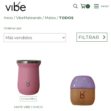
MENÚ
0
Inicio
/
VibeMateando
/
Mates
/
TODOS
Ordenar por
FILTRAR
5 COLORES
MATE VIBE I CHICO