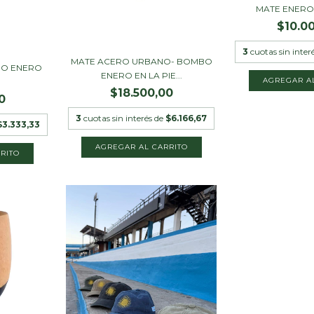
MATE ENERO 
$10.0
3
cuotas sin inter
MATE ACERO URBANO- BOMBO
BO ENERO
ENERO EN LA PIE...
$18.500,00
0
3
cuotas sin interés de
$6.166,67
$3.333,33