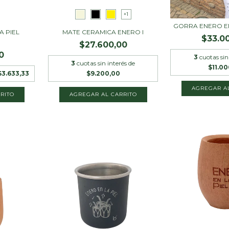
+1
GORRA ENERO EN 
A PIEL
MATE CERAMICA ENERO I
$33.0
$27.600,00
0
3
cuotas sin
3
cuotas sin interés de
$11.0
$3.633,33
$9.200,00
AGREGAR AL CARRITO